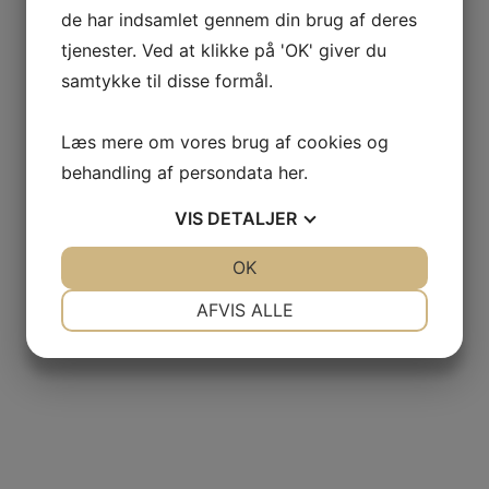
de har indsamlet gennem din brug af deres
tjenester. Ved at klikke på 'OK' giver du
Vores arbejde
samtykke til disse formål.
Læs mere om vores brug af cookies og
behandling af persondata
her
.
VIS
DETALJER
JA
NEJ
OK
JA
NEJ
NØDVENDIGE
PRÆFERENCER
AFVIS ALLE
JA
NEJ
JA
NEJ
MARKETING
STATISTIK