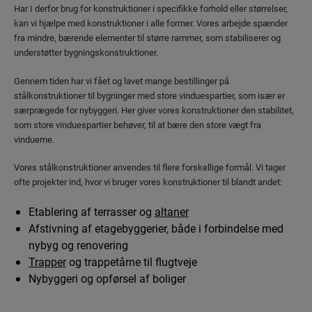
Har I derfor brug for konstruktioner i specifikke forhold eller størrelser,
kan vi hjælpe med konstruktioner i alle former. Vores arbejde spænder
fra mindre, bærende elementer til større rammer, som stabiliserer og
understøtter bygningskonstruktioner.
Gennem tiden har vi fået og lavet mange bestillinger på
stålkonstruktioner til bygninger med store vinduespartier, som især er
særprægede for nybyggeri. Her giver vores konstruktioner den stabilitet,
som store vinduespartier behøver, til at bære den store vægt fra
vinduerne.
Vores stålkonstruktioner anvendes til flere forskellige formål. Vi tager
ofte projekter ind, hvor vi bruger vores konstruktioner til blandt andet:
Etablering af terrasser og
altaner
Afstivning af etagebyggerier, både i forbindelse med
nybyg og renovering
Trapper
og trappetårne til flugtveje
Nybyggeri og opførsel af boliger