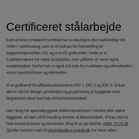
Certificeret stålarbejde
Som erfaren smedevirksomhed har vi naturligvis den nødvendige EN
1090-1 certificering, som er et lovkrav for fremstilling af
byggekomponenter i EU, og vi er CE godkendte. Dette er et
kvalitetsmærke for vores produktion, som udføres af vores egne
medarbejdere. Derfor kan vi også stå inde for kvaliteten og sikkerheden i
vores konstruktioner og elementer.
Vi er godkendt til udførelsesklasserne EXC 1, EXC 2 og EXC 3. Vi kan
derfor stå for design, produktion og projektering af byggerier med
begrænset såvel som høj sikkerhedsstandard.
Har I brug for specialbyggede stålkonstruktioner i mindre eller større
byggerier, så ræk ud til Dauding Smede- & Maskinfabrik. Vi kan stå for
hele konstruktioner og elementer. Ring til os på telefon:
+(45) 75 75 28
78
eller send en mail til
info@dauding-smede.dk
for mere viden.