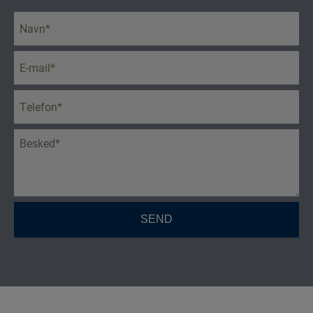
Navn
*
E-
mail
*
Telefon
*
Besked
*