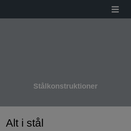
Hop
til
indholdet
Stålkonstruktioner
Alt i stål