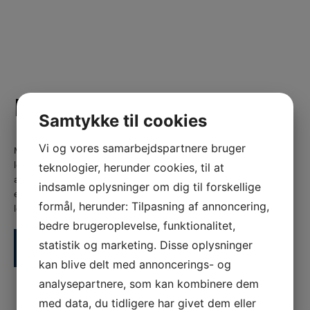
Få et tilbud
Samtykke til cookies
Vi og vores samarbejdspartnere bruger
Målsætningen er at fremstå som en kvalitetsbevidst virksomhed. Vi
leverer kvalitetsarbejde til konkurrencedygtige priser, og sørger altid for
teknologier, herunder cookies, til at
at overholde aftalte betingelser og leveringstider. For at sikre fortsat
indsamle oplysninger om dig til forskellige
eksistens og udvikling for vores fag, er det virksomhedens mål altid at
formål, herunder: Tilpasning af annoncering,
levere et stykke arbejde, der indfrier kundens forventninger.
bedre brugeroplevelse, funktionalitet,
statistik og marketing. Disse oplysninger
+(45) 75 75 28 78
kan blive delt med annoncerings- og
analysepartnere, som kan kombinere dem
med data, du tidligere har givet dem eller